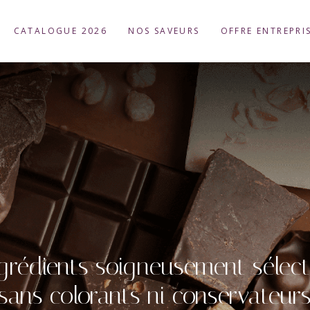
CATALOGUE 2026
NOS SAVEURS
OFFRE ENTREPRI
grédients soigneusement sélect
sans colorants ni conservateur