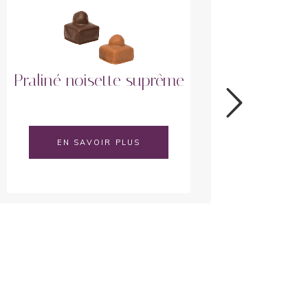
Praliné noisette suprême
P
EN SAVOIR PLUS