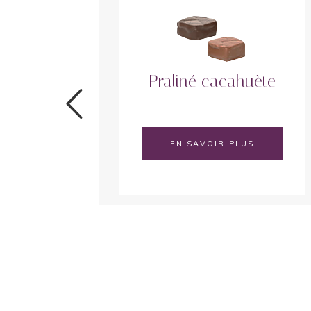
bre
Praliné cacahuète
EN SAVOIR PLUS