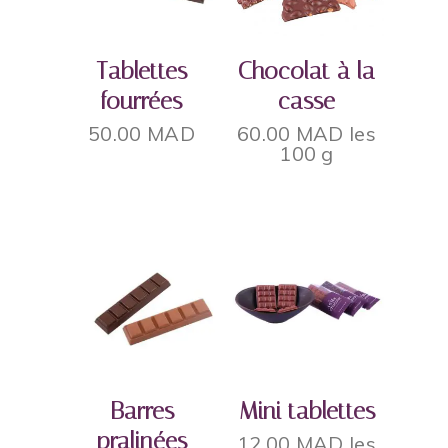
AJOUTER AU
AJOUTER AU
PANIER
PANIER
Tablettes
Chocolat à la
fourrées
casse
50.00
MAD
60.00
MAD
les
100 g
AJOUTER AU
AJOUTER AU
PANIER
PANIER
Barres
Mini tablettes
pralinées
12.00
MAD
les